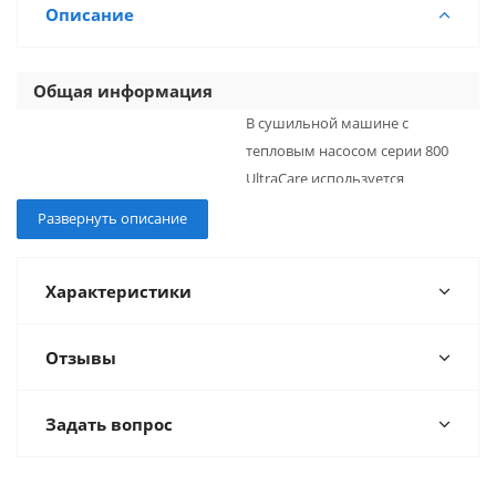
Описание
Общая информация
В сушильной машине с
тепловым насосом серии 800
UltraCare используется
технология 3DSense,
Развернуть описание
позволяющая обнаружить влагу
Информация
внутри ткани, поэтому одежда
сушится точно и бережно. Даже
Характеристики
толстые вещи, такие как одеяла
или пуховики, будут идеально
Отзывы
сухими, останутся пушистыми и
сохранят тепло.
Задать вопрос
Описание
Основные