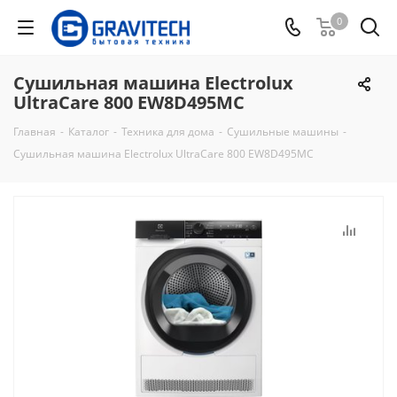
0
Сушильная машина Electrolux
UltraCare 800 EW8D495MC
Главная
-
Каталог
-
Техника для дома
-
Сушильные машины
-
Сушильная машина Electrolux UltraCare 800 EW8D495MC