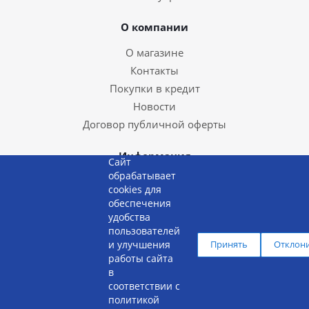
О компании
О магазине
Контакты
Покупки в кредит
Новости
Договор публичной оферты
Информация
Сайт
обрабатывает
Доставка и оплата
cookies для
Сервисные центры
обеспечения
удобства
Замена и возврат
пользователей
и улучшения
Принять
Отклон
+375 29 637 38 88
работы сайта
в
соответствии с
политикой