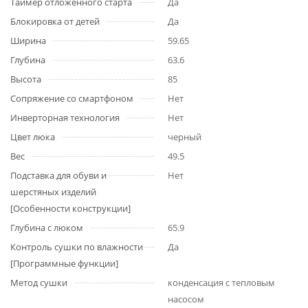
Таймер отложенного старта
Да
Блокировка от детей
Да
Ширина
59.65
Глубина
63.6
Высота
85
Сопряжение со смартфоном
Нет
Инверторная технология
Нет
Цвет люка
черный
Вес
49.5
Подставка для обуви и
Нет
шерстяных изделий
[Особенности конструкции]
Глубина с люком
65.9
Контроль сушки по влажности
Да
[Программные функции]
Метод сушки
конденсация с тепловым
насосом