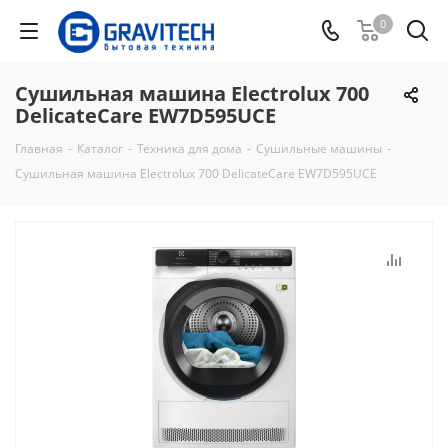
0
Сушильная машина Electrolux 700
DelicateCare EW7D595UCE
Главная
-
Каталог
-
Техника для дома
-
Сушильные машины
-
Сушильная машина Electrolux 700 DelicateCare EW7D595UCE