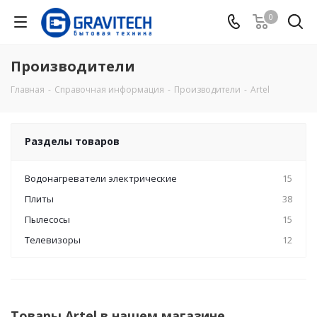
0
Производители
Главная
-
Справочная информация
-
Производители
-
Artel
Разделы товаров
Водонагреватели электрические
15
Плиты
38
Пылесосы
15
Телевизоры
12
Товары Artel в нашем магазине