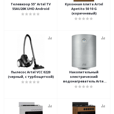
Телевизор 55’’ Artel TV
Кухонная плита Artel
55AU20K UHD Android
Apetito 50 10 G
(коричневый)
Пылесос Artel VCC 0220
Накопительный
(черный, с турбощеткой)
электрический
водонагреватель Artel
ART WH 1.5 50 Steel