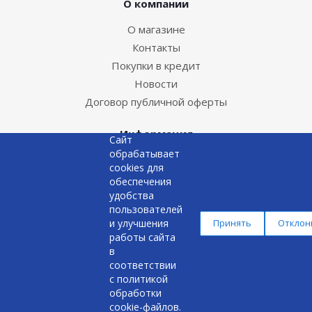
О компании
О магазине
Контакты
Покупки в кредит
Новости
Договор публичной оферты
Информация
Сайт
обрабатывает
Доставка и оплата
cookies для
Сервисные центры
обеспечения
удобства
Замена и возврат
пользователей
и улучшения
Принять
Отклон
+375 29 637 38 88
работы сайта
в
соответствии
с
политикой
обработки
cookie-файлов
.