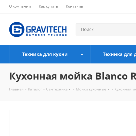
О компании
Как купить
Контакты
Техника для кухни
Техника для 
Кухонная мойка Blanco Ri
Главная
-
Каталог
-
Сантехника
-
Мойки кухонные
-
Кухонная мо