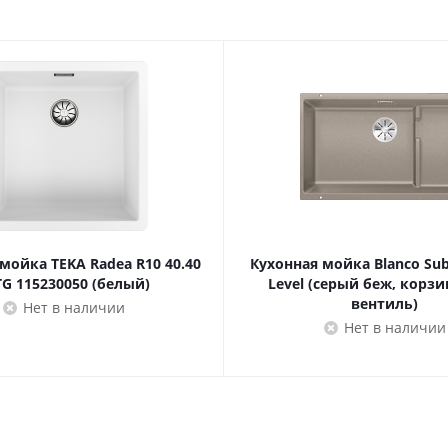
Нет
по центру
в основной чаше
Нет
48.2 см
48.2 см
Нет
Нет
мойка TEKA Radea R10 40.40
Кухонная мойка Blanco Sub
Нет
TG 115230050 (белый)
Level (серый беж, корз
вентиль)
Нет в наличии
Нет в наличии
50 см
50 см
3.5"
39 см
39 см