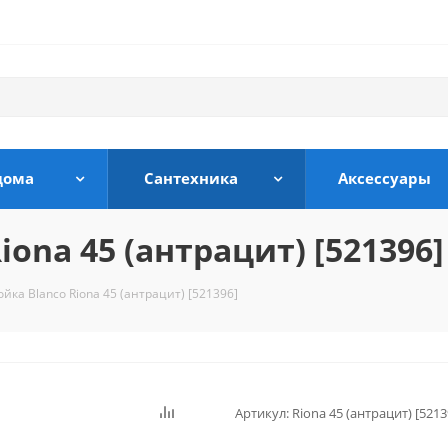
дома
Сантехника
Аксессуары
ona 45 (антрацит) [521396]
йка Blanco Riona 45 (антрацит) [521396]
Артикул:
Riona 45 (антрацит) [5213