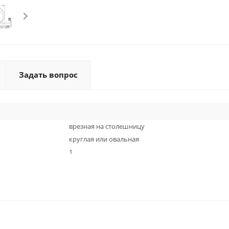
Задать вопрос
врезная на столешницу
круглая или овальная
1
искусственный камень
19 см
45 см
антрацит